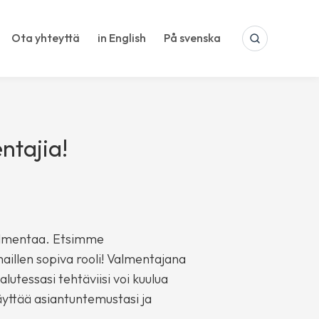
Ota yhteyttä
in English
På svenska
SEARCH
ntajia!
 valmentaa. Etsimme
aillen sopiva rooli! Valmentajana
utessasi tehtäviisi voi kuulua
käyttää asiantuntemustasi ja