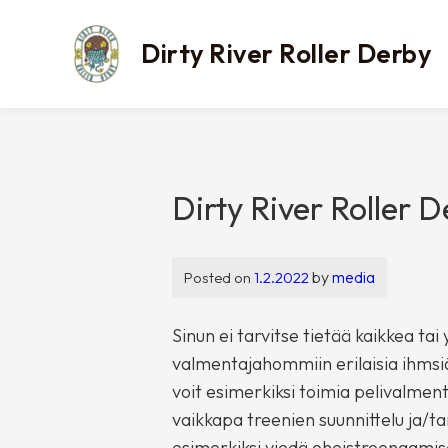
Skip
to
Dirty River Roller Derby
content
Dirty River Roller D
by
media
Posted on
1.2.2022
Sinun ei tarvitse tietää kaikkea t
valmentajahommiin erilaisia ihmsiä
voit esimerkiksi toimia pelivalmen
vaikkapa treenien suunnittelu ja/ta
esimerkiksi viedä oheistreenaami