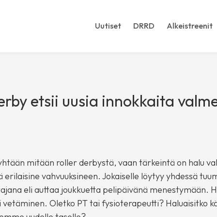
Uutiset
DRRD
Alkeistreenit
erby etsii uusia innokkaita valme
ai yhtään mitään roller derbystä, vaan tärkeintä on halu
 erilaisine vahvuuksineen. Jokaiselle löytyy yhdessä tuum
tajana eli auttaa joukkuetta pelipäivänä menestymään. Hal
i vetäminen. Oletko PT tai fysioterapeutti? Haluaisitko 
semme uudelle tasolle?