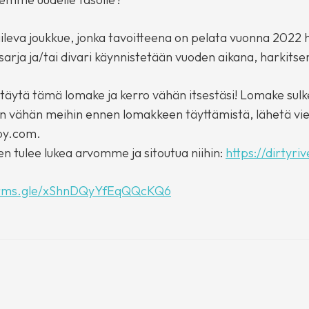
aileva joukkue, jonka tavoitteena on pelata vuonna 2022 ha
-sarja ja/tai divari käynnistetään vuoden aikana, harkits
täytä tämä lomake ja kerro vähän itsestäsi! Lomake sulke
 vähän meihin ennen lomakkeen täyttämistä, lähetä vie
rby.com.
n tulee lukea arvomme ja sitoutua niihin:
https://dirtyri
forms.gle/xShnDQyYfEqQQcKQ6