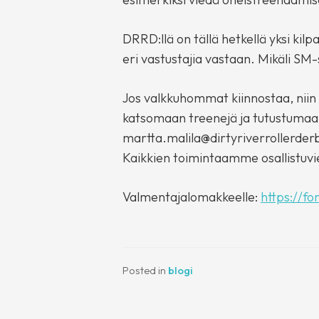
DRRD:llä on tällä hetkellä yksi kilp
eri vastustajia vastaan. Mikäli SM
Jos valkkuhommat kiinnostaa, niin 
katsomaan treenejä ja tutustumaan
martta.malila@dirtyriverrollerde
Kaikkien toimintaamme osallistuvie
Valmentajalomakkeelle:
https://
Posted in
blogi