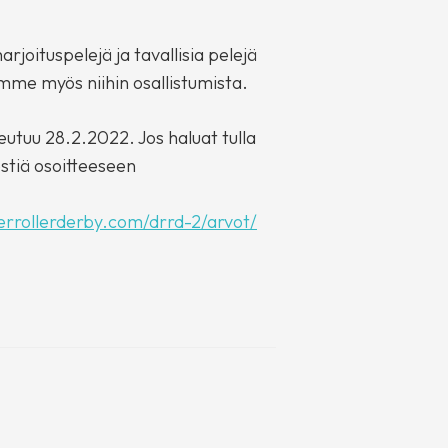
rjoituspelejä ja tavallisia pelejä
emme myös niihin osallistumista.
utuu 28.2.2022. Jos haluat tulla
stiä osoitteeseen
verrollerderby.com/drrd-2/arvot/