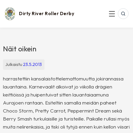
Skip
to
content
Dirty River Roller Derby
SEAR
MENU
Näit oikein
Julkaistu
23.5.2013
harrastettiin kansalaistottelemattomuutta jokirannassa
lauantaina. Karnevaalit alkoivat jo viikolla drägien
keittiöissä ja huipentuivat sitten lauantaiaamuna
Aurajoen rantaan. Esiteltiin samalla meidän paheet
Choco Storm, Pretty Carrot, Peppermint Dream sekä
Berry Smash turkulaisille ja turisteille. Paikalle rullasi myös
muita nelirenkaisia, ja tiski oli tyhjä ennen kuin kellon viisari