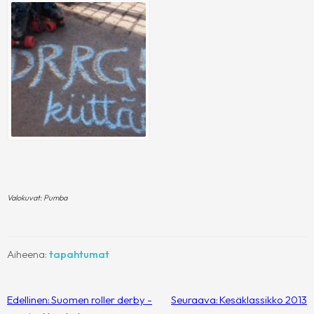
Valokuvat: Pumba
Aiheena:
tapahtumat
Artikkelien
Edellinen:
Suomen roller derby -
Seuraava:
Kesäklassikko 2013
selaus