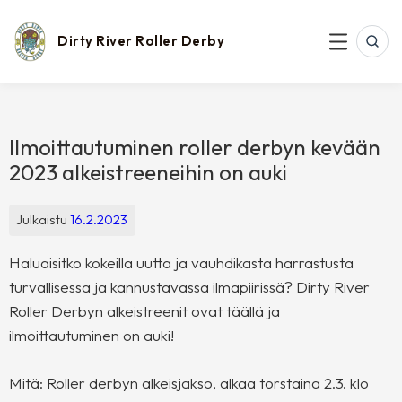
Skip
to
content
Dirty River Roller Derby
SEAR
MENU
Ilmoittautuminen roller derbyn kevään
2023 alkeistreeneihin on auki
Julkaistu
16.2.2023
Haluaisitko kokeilla uutta ja vauhdikasta harrastusta
turvallisessa ja kannustavassa ilmapiirissä? Dirty River
Roller Derbyn alkeistreenit ovat täällä ja
ilmoittautuminen on auki!
Mitä: Roller derbyn alkeisjakso, alkaa torstaina 2.3. klo