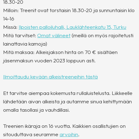
18.30-20
Milloin: Treenit ovat torstaisin 18.30-20 ja sunnuntaisin klo
14-16
Missä:
Ilpoisten palloiluhalli, Lauklähteenkatu 15, Turku
Mitä tarvitset:
Omat välineet
(meillä on myös rajoitetusti
lainattavia kamoja)
Mitä maksaa: Alkeisjakson hinta on 70 € sisältäen
jäsenmaksun vuoden 2023 loppuun asti.
Ilmoittaudu kevään alkeistreeneihin tästä
Et tarvitse aiempaa kokemusta rullaluistelusta. Liikkeelle
lähdetään aivan alkeista ja autamme sinua kehittymään
omalla tasollasi ja vauhdillasi.
Treenien ikäraja on 16 vuotta. Kaikkien osallistujien on
sitouduttava seuramme
arvoihin
.