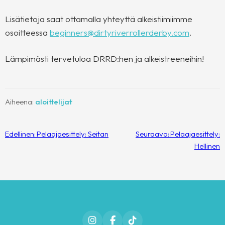
Lisätietoja saat ottamalla yhteyttä alkeistiimiimme
osoitteessa
beginners@dirtyriverrollerderby.com
.
Lämpimästi tervetuloa DRRD:hen ja alkeistreeneihin!
Aiheena:
aloittelijat
Artikkelien
Edellinen:
Pelaajaesittely: Seitan
Seuraava:
Pelaajaesittely:
selaus
Hellinen
Instagram
Facebook
TikTok