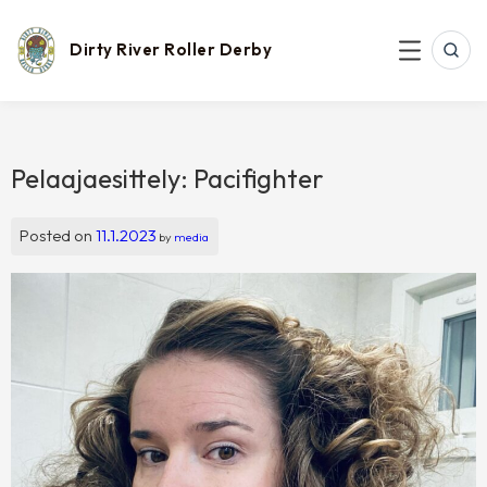
Skip
to
content
Dirty River Roller Derby
SEAR
MENU
Pelaajaesittely: Pacifighter
Posted on
11.1.2023
by
media