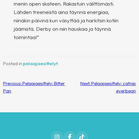
menin open skateen. Rakastuin välittömästi.
Lähden treeneistä aina täynnä energiaa,
niinäkin päivinä kun väsyttää ja harkitsin kotiin
jäämistä. Derby on niin hauskaa ja täynnä
toimintaa!”
Posted in
pelaajaesittelyt
Artikkelien
Previous:
Pelaajaesittely: Bitter
Next:
Pelaajaesittely: catnip
selaus
Pan
everbean
Instagram
Facebook
TikTok