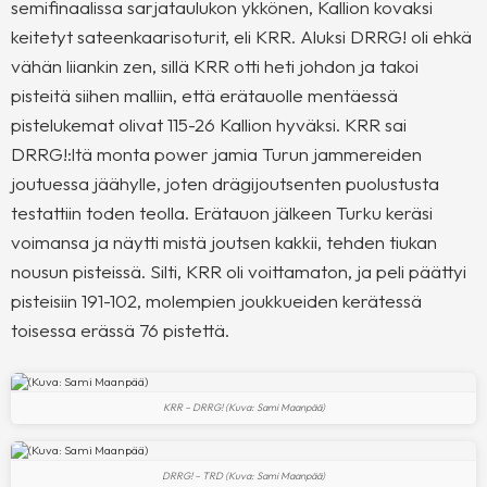
semifinaalissa sarjataulukon ykkönen, Kallion kovaksi
keitetyt sateenkaarisoturit, eli KRR. Aluksi DRRG! oli ehkä
vähän liiankin zen, sillä KRR otti heti johdon ja takoi
pisteitä siihen malliin, että erätauolle mentäessä
pistelukemat olivat 115-26 Kallion hyväksi. KRR sai
DRRG!:ltä monta power jamia Turun jammereiden
joutuessa jäähylle, joten drägijoutsenten puolustusta
testattiin toden teolla. Erätauon jälkeen Turku keräsi
voimansa ja näytti mistä joutsen kakkii, tehden tiukan
nousun pisteissä. Silti, KRR oli voittamaton, ja peli päättyi
pisteisiin 191-102, molempien joukkueiden kerätessä
toisessa erässä 76 pistettä.
KRR – DRRG! (Kuva: Sami Maanpää)
DRRG! – TRD (Kuva: Sami Maanpää)