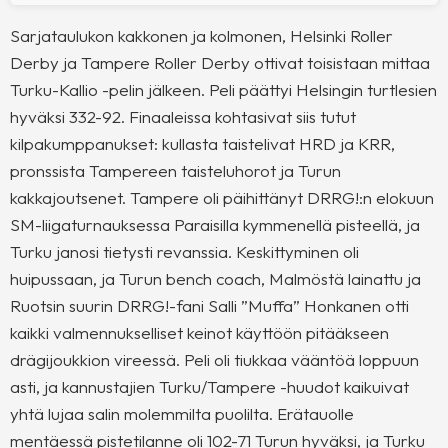
Sarjataulukon kakkonen ja kolmonen, Helsinki Roller
Derby ja Tampere Roller Derby ottivat toisistaan mittaa
Turku-Kallio -pelin jälkeen. Peli päättyi Helsingin turtlesien
hyväksi 332-92. Finaaleissa kohtasivat siis tutut
kilpakumppanukset: kullasta taistelivat HRD ja KRR,
pronssista Tampereen taisteluhorot ja Turun
kakkajoutsenet. Tampere oli päihittänyt DRRG!:n elokuun
SM-liigaturnauksessa Paraisilla kymmenellä pisteellä, ja
Turku janosi tietysti revanssia. Keskittyminen oli
huipussaan, ja Turun bench coach, Malmöstä lainattu ja
Ruotsin suurin DRRG!-fani Salli ”Muffa” Honkanen otti
kaikki valmennukselliset keinot käyttöön pitääkseen
drägijoukkion vireessä. Peli oli tiukkaa vääntöä loppuun
asti, ja kannustajien Turku/Tampere -huudot kaikuivat
yhtä lujaa salin molemmilta puolilta. Erätauolle
mentäessä pistetilanne oli 102-71 Turun hyväksi, ja Turku