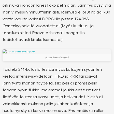
piti niukan johdon lähes koko pelin ajan. Jännitys pysyi yllä
ihan viimeisiin minuutteihin asti. Riemulla ei ollut rajaa, kun
voitto lopulta lohkesi DRRG!:lle pistein 194-168.
Onnenkyyneleitä vuodatettiin! (Myös kulttuuri-ja
urheiluministeri Paavo Arhinmäki bongattiin
todistettavasti kisakatsomosta!)
(Kuva: Sami Maanpää)
Taistelu SM-kullasta testasi myös katsojien sydänten
kestoa intensiivisyydellään. HRD ja KRR tarjosivat
jännitystä mahan täydeltä, sillä peli oli pronssipelin
tapaan hyvin tiukka; molemmat joukkueet tuntuivat
tietävän toistensa vahvuudet ja heikkoudet. Yleisö eli
voimakkaasti mukana pelin jokaisen käänteen ja
huutomyrsky oli korvia huumaava. Ensimmäisiksi roller