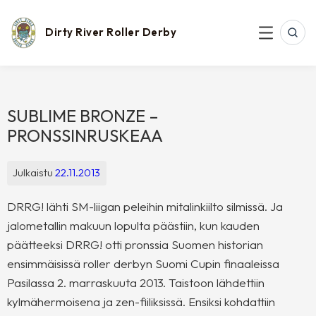
Skip
to
content
Dirty River Roller Derby
SEAR
MENU
SUBLIME BRONZE –
PRONSSINRUSKEAA
Julkaistu
22.11.2013
DRRG! lähti SM-liigan peleihin mitalinkiilto silmissä. Ja
jalometallin makuun lopulta päästiin, kun kauden
päätteeksi DRRG! otti pronssia Suomen historian
ensimmäisissä roller derbyn Suomi Cupin finaaleissa
Pasilassa 2. marraskuuta 2013. Taistoon lähdettiin
kylmähermoisena ja zen-fiiliksissä. Ensiksi kohdattiin