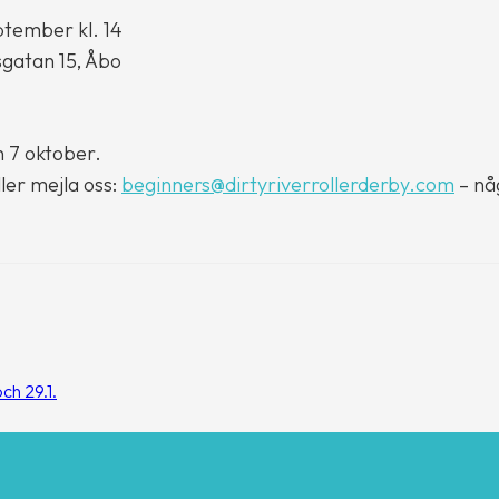
tember kl. 14
lsgatan 15, Åbo
n 7 oktober.
ler mejla oss:
beginners@dirtyriverrollerderby.com
– nå
ch 29.1.