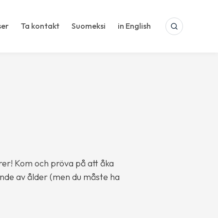
ser
Ta kontakt
Suomeksi
in English
SEARCH
rer! Kom och pröva på att åka
ende av ålder (men du måste ha