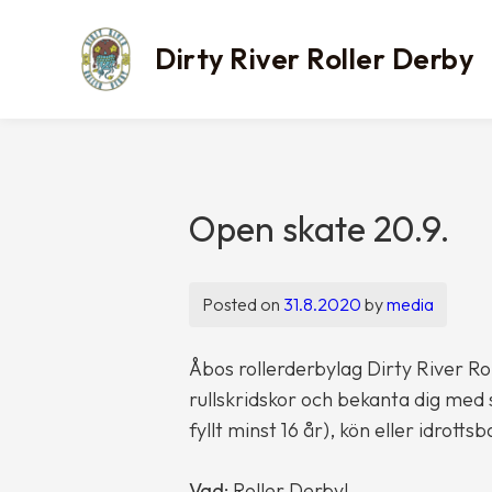
Skip
to
Dirty River Roller Derby
content
Open skate 20.9.
Posted on
31.8.2020
by
media
Åbos rollerderbylag Dirty River R
rullskridskor och bekanta dig med
fyllt minst 16 år), kön eller idrotts
Vad:
Roller Derby!