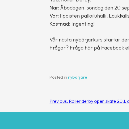
När:
Åbodagen, söndag den 20 sep
Var:
Ilpoisten palloiluhalli, Laukkäl
Kostnad:
Ingenting!
Vår nästa nybörjarkurs startar de
Frågor? Fråga här på Facebook el
Posted in
nybörjare
Inläggsnavigering
Previous:
Roller derby open skate 20.1. o