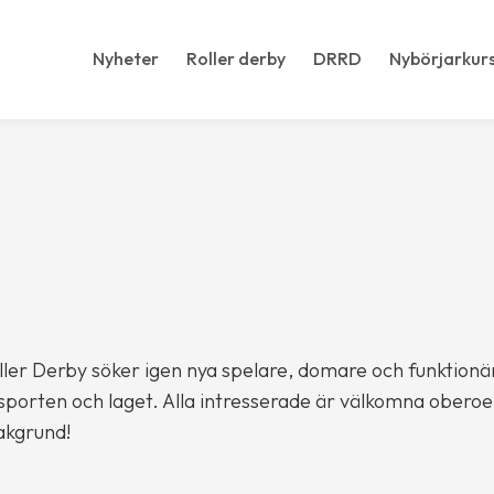
Nyheter
Roller derby
DRRD
Nybörjarkur
oller Derby söker igen nya spelare, domare och funktionä
 sporten och laget. Alla intresserade är välkomna obero
bakgrund!