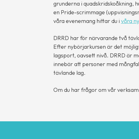
grunderna i quadskridskoåkning, h
en Pride-scrimmage (uppvisnings
våra evenemang hittar du i
våra n
DRRD har för närvarande två tävl
Efter nybörjarkursen är det möjligt
lagsport, oavsett nivå. DRRD är m
innebär att personer med mångfaldi
tävlande lag.
Om du har frågor om vår verksamh