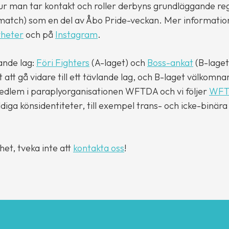
ur man tar kontakt och roller derbyns grundläggande reg
match) som en del av Åbo Pride-veckan. Mer informati
yheter
och på
Instagram
.
ande lag:
Föri Fighters
(A-laget) och
Boss-ankat
(B-laget
 att gå vidare till ett tävlande lag, och B-laget välkomna
edlem i paraplyorganisationen WFTDA och vi följer
WFTD
ga könsidentiteter, till exempel trans- och icke-binära 
et, tveka inte att
kontakta oss
!