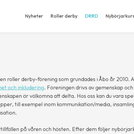
Nyheter
Roller derby
DRRD
Nybörjarkur
en roller derby-förening som grundades i Åbo år 2010. A
et och inkludering
. Föreningen drivs av gemenskap och fr
enskapen är välkomna att delta. Hos oss kan du vara spe
upper, till exempel inom kommunikation/media, insamling
sation.
tillfällen på våren och hösten. Efter dem följer nybörjar