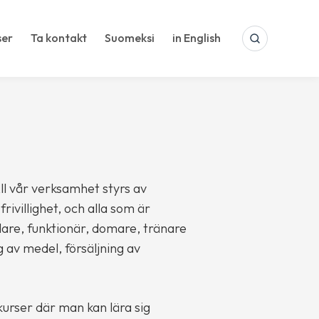
ser
Ta kontakt
Suomeksi
in English
SEARCH
ll vår verksamhet styrs av
ivillighet, och alla som är
lare, funktionär, domare, tränare
 av medel, försäljning av
kurser där man kan lära sig