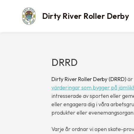
Skip
to
Dirty River Roller Derby
content
DRRD
Dirty River Roller Derby (DRRD)
är 
värderingar som bygger på jämlikh
intresserade av sporten eller gem
eller engagera dig i våra arbetsgr
produkter eller evenemangsorgani
Varje år ordnar vi open skate-prov