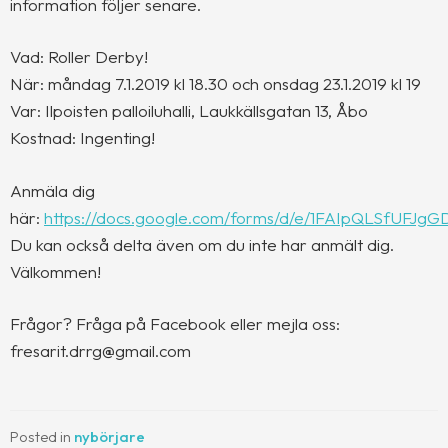
information följer senare.
Vad: Roller Derby!
När: måndag 7.1.2019 kl 18.30 och onsdag 23.1.2019 kl 19
Var: Ilpoisten palloiluhalli, Laukkällsgatan 13, Åbo
Kostnad: Ingenting!
Anmäla dig
här:
https://docs.google.com/forms/d/e/1FAIpQLSfUF
Du kan också delta även om du inte har anmält dig.
Välkommen!
Frågor? Fråga på Facebook eller mejla oss:
fresarit.drrg@gmail.com
Posted in
nybörjare