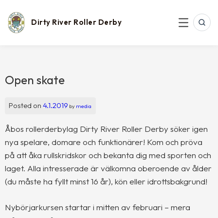
Skip
to
content
Dirty River Roller Derby
SEAR
MENU
Open skate
Posted on
4.1.2019
by
media
Åbos rollerderbylag Dirty River Roller Derby söker igen
nya spelare, domare och funktionärer! Kom och pröva
på att åka rullskridskor och bekanta dig med sporten och
laget. Alla intresserade är välkomna oberoende av ålder
(du måste ha fyllt minst 16 år), kön eller idrottsbakgrund!
Nybörjarkursen startar i mitten av februari – mera