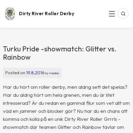
Skip
to
content
Dirty River Roller Derby
SEAR
MENU
Turku Pride -showmatch: Glitter vs.
Rainbow
Posted on
19.8.2016
by
media
Har du hört om roller derby, men aldrig sett det spelas?
Har du aldrig hört om hela grenen, men du är litet
intresserad? Är du redan en gammal filur som vet allt om
vad en jammer och blocker gör? Nu har du en chans att
komma och kolla på en unik Dirty River Roller Grrrls -
showmatch där teamen Glitter och Rainbow tävlar om