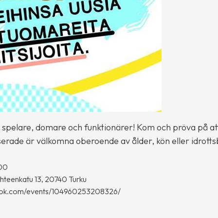
 spelare, domare och funktionärer! Kom och pröva på att
serade är välkomna oberoende av ålder, kön eller idrott
:00
klähteenkatu 13, 20740 Turku
book.com/events/104960253208326/