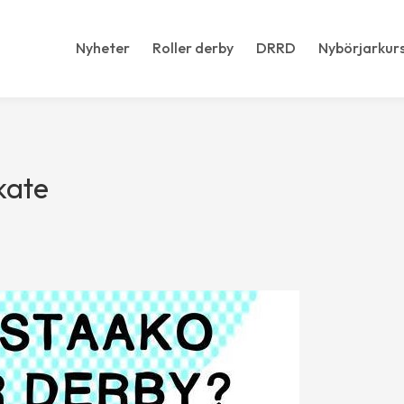
Nyheter
Roller derby
DRRD
Nybörjarkur
kate